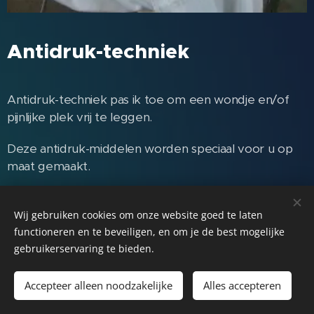
Antidruk-techniek
Antidruk-techniek pas ik toe om een wondje en/of
pijnlijke plek vrij te leggen.
Deze antidruk-middelen worden speciaal voor u op
maat gemaakt.
Toestemming van de klant om deze foto's te
plaatsen.
Wij gebruiken cookies om onze website goed te laten
functioneren en te beveiligen, en om je de best mogelijke
gebruikerservaring te bieden.
Accepteer alleen noodzakelijke
Alles accepteren
Mogelijk gemaakt door
Webnode
Cookies